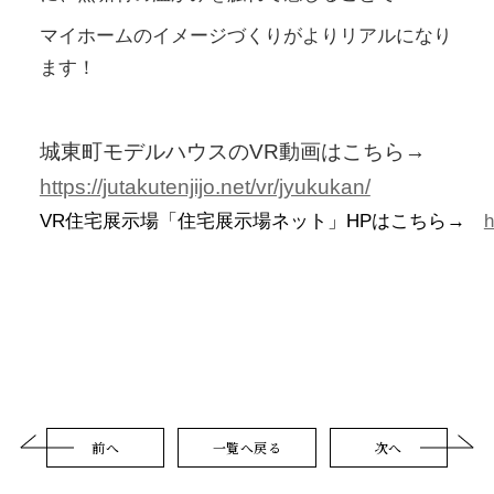
マイホームのイメージづくりがよりリアルになり
ます！
城東町モデルハウスのVR動画はこちら→
https://jutakutenjijo.net/vr/jyukukan/
VR住宅展示場「住宅展示場ネット」HPはこちら→　
h
前へ
一覧へ戻る
次へ