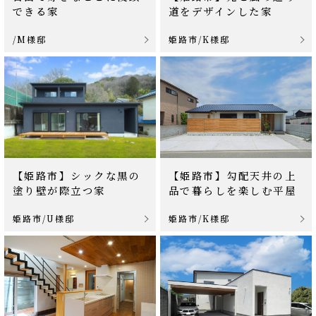
できる家
道をデザインした家
/M様邸
姫路市/K様邸
【姫路市】シックな黒の
【姫路市】勾配天井の上
塗り壁が際立つ家
品で暮らしを楽しむ平屋
姫路市/U様邸
姫路市/K様邸