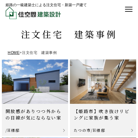
姫路の一級建築士による注文住宅・新築一戸建て
注文住宅 建築事例
HOME
>
注文住宅 建築事例
開放感がありつつ外から
【姫路市】吹き抜けリビ
の目線が気にならない家
ングに家族が集う家
/H様邸
たつの市/H様邸