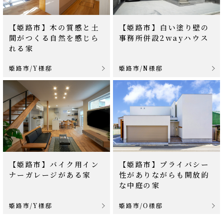
【姫路市】木の質感と土
【姫路市】白い塗り壁の
間がつくる自然を感じら
事務所併設2wayハウス
れる家
姫路市/Y様邸
姫路市/N様邸
【姫路市】バイク用イン
【姫路市】プライバシー
ナーガレージがある家
性がありながらも開放的
な中庭の家
姫路市/Y様邸
姫路市/O様邸