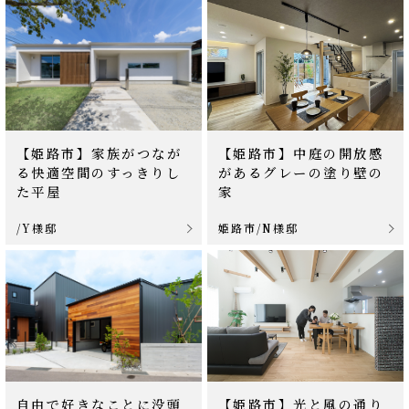
【姫路市】家族がつなが
【姫路市】中庭の開放感
る快適空間のすっきりし
があるグレーの塗り壁の
た平屋
家
/Y様邸
姫路市/N様邸
自由で好きなことに没頭
【姫路市】光と風の通り