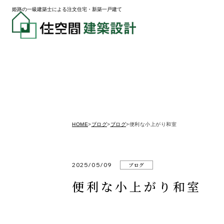
姫路の一級建築士による注文住宅・新築一戸建て
HOME
>
ブログ
>
ブログ
>
便利な小上がり和室
2025/05/09
ブログ
便利な小上がり和室